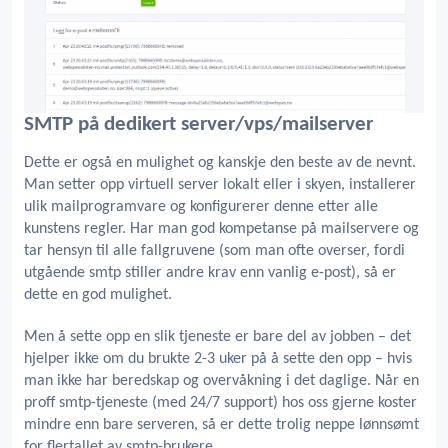
SMTP på dedikert server/vps/mailserver
Dette er også en mulighet og kanskje den beste av de nevnt.
Man setter opp virtuell server lokalt eller i skyen, installerer
ulik mailprogramvare og konfigurerer denne etter alle
kunstens regler. Har man god kompetanse på mailservere og
tar hensyn til alle fallgruvene (som man ofte overser, fordi
utgående smtp stiller andre krav enn vanlig e-post), så er
dette en god mulighet.
Men å sette opp en slik tjeneste er bare del av jobben – det
hjelper ikke om du brukte 2-3 uker på å sette den opp – hvis
man ikke har beredskap og overvåkning i det daglige. Når en
proff smtp-tjeneste (med 24/7 support) hos oss gjerne koster
mindre enn bare serveren, så er dette trolig neppe lønnsømt
for flertallet av smtp-brukere.