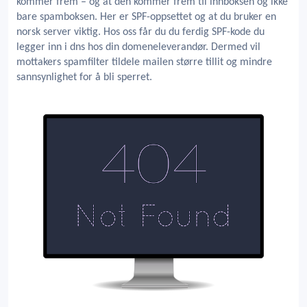
kommer frem – og at den kommer frem til innboksen og ikke
bare spamboksen. Her er SPF-oppsettet og at du bruker en
norsk server viktig. Hos oss får du du ferdig SPF-kode du
legger inn i dns hos din domeneleverandør. Dermed vil
mottakers spamfilter tildele mailen større tillit og mindre
sannsynlighet for å bli sperret.