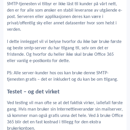
SMTP-tjenesten vi tilbyr er ikke låst til kunder på vårt nett,
den er for alle som ønsker en stabil leveranse av utgående e-
post. Serveren eller applikasjonen deres kan være i
privat/offentlig sky eller annet datasenter hvor som helst i
verden.
I dette innlegget vil vi belyse hvorfor du ikke bør bruke første
og beste smtp-server du har tilgang til, selv om det er
fristende. Og hvorfor du heller ikke skal bruke Office 365
eller vanlig e-postkonto for dette.
PS: Alle server-kunder hos oss kan bruke denne SMTP-
tjenesten gratis – det er inkludert og du kan be om tilgang.
Testet – og det virket
Ved testing vil man ofte se at det faktisk virker, iallefall første
gang. Hvis man bruker sin Internettleverandør sin mailserver,
så kommer man også gratis unna det hele. Ved å bruke Office
365 blir det en fast kostnad i tillegg for den ekstra
brukerkontoen.