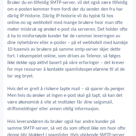
Bruker du en tilfeldig SMTP-server, vil det også være tilfeldig
om e-posten kommer frem fordi der du sender den fra har
dårlig IP-historie. Dårlig IP-historie vil du typisk få hos
online.no og webhotell med mange brukere hvor man ofte
møter misbruk og ønsket e-post via serveren. Det holder ofte
å ha to misfornøyde kunder før de rammer leveringen av
dine nyhetsbrev eller e-poster – på et webhotell med kanskje
10-tusenvis av brukere på samme smtp-server skjer dette
fort. I eksempelet online, som drives av Telenor, så følges
ikke dekke opp aktivt basert på våre erfaringer – det krever
for mye ressurser å kontakte spamlisteoperatørene til at de
tar seg bryet.
Hvis det er greit å risikere tapte mail – så sparer du penger.
Men hvis du ønsker at ingen e-post skal gå tapt, så kan det
være økonomisk å vite at mottaker får dine salgsmail,
driftsmeldinger eller annen viktig informasjon.
Hvis leverandøren du bruker også har andre kunder på
samme SMTP-server, så vet du som oftest ikke om hvor ofte
denne blir blokkert i spamlister. Hvis utgående SMTP-server