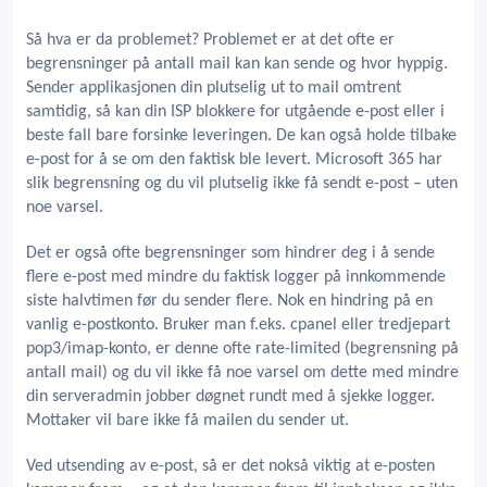
Så hva er da problemet? Problemet er at det ofte er
begrensninger på antall mail kan kan sende og hvor hyppig.
Sender applikasjonen din plutselig ut to mail omtrent
samtidig, så kan din ISP blokkere for utgående e-post eller i
beste fall bare forsinke leveringen. De kan også holde tilbake
e-post for å se om den faktisk ble levert. Microsoft 365 har
slik begrensning og du vil plutselig ikke få sendt e-post – uten
noe varsel.
Det er også ofte begrensninger som hindrer deg i å sende
flere e-post med mindre du faktisk logger på innkommende
siste halvtimen før du sender flere. Nok en hindring på en
vanlig e-postkonto. Bruker man f.eks. cpanel eller tredjepart
pop3/imap-konto, er denne ofte rate-limited (begrensning på
antall mail) og du vil ikke få noe varsel om dette med mindre
din serveradmin jobber døgnet rundt med å sjekke logger.
Mottaker vil bare ikke få mailen du sender ut.
Ved utsending av e-post, så er det nokså viktig at e-posten