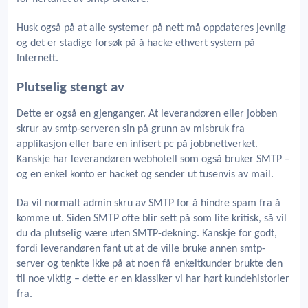
Husk også på at alle systemer på nett må oppdateres jevnlig
og det er stadige forsøk på å hacke ethvert system på
Internett.
Plutselig stengt av
Dette er også en gjenganger. At leverandøren eller jobben
skrur av smtp-serveren sin på grunn av misbruk fra
applikasjon eller bare en infisert pc på jobbnettverket.
Kanskje har leverandøren webhotell som også bruker SMTP –
og en enkel konto er hacket og sender ut tusenvis av mail.
Da vil normalt admin skru av SMTP for å hindre spam fra å
komme ut. Siden SMTP ofte blir sett på som lite kritisk, så vil
du da plutselig være uten SMTP-dekning. Kanskje for godt,
fordi leverandøren fant ut at de ville bruke annen smtp-
server og tenkte ikke på at noen få enkeltkunder brukte den
til noe viktig – dette er en klassiker vi har hørt kundehistorier
fra.