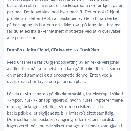
bestemte rutiner hvis det er backuper som ikke er kjørt på en
periode. Dette avtales med hver bedrift. Det er nokså kjent
problem at det er først når backupen svikter at man tenker
på backup og da har den ofte ikke kjørt på lang tid – hos oss
får du et ekstra sikkerhetsnett mot dette ved at vi overvåker
alle prosessene.
DropBox, Jotta Cloud, GDrive etc. vs CrashPlan
Med CrashPlan får du gjenoppretting av en rekke versjoner
av dine filer når som helst – du kan gå tilbake til en fil som er
en måned gammel og gjenopprette denne. Enten ved å
overskrive eller lagre den på annen plass.
Får du et virusangrep på din datamaskin, for eksempel såkalt
«kryptovirus» (kidnappingsvirus) hvor viruset krypterer filene
dine og forlanger betaling, så kan du risikere at din
backupdisk eller skytjeneste blir infisert/slettet samtidig.
Dermed har din backup/skylagring eller ekstern hardisk
ingen verdi. Vår metode sikrer mange revisjoner som gjør at