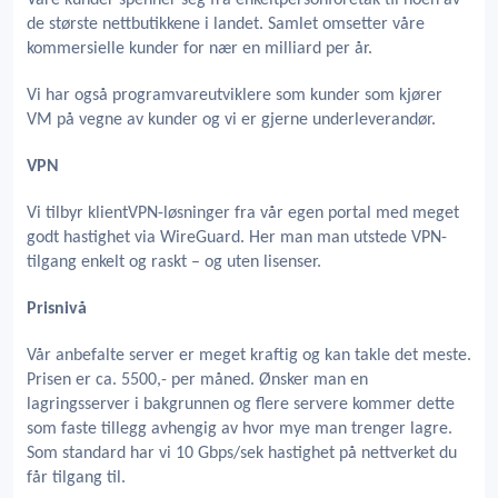
Våre kunder spenner seg fra enkeltpersonforetak til noen av
de største nettbutikkene i landet. Samlet omsetter våre
kommersielle kunder for nær en milliard per år.
Vi har også programvareutviklere som kunder som kjører
VM på vegne av kunder og vi er gjerne underleverandør.
VPN
Vi tilbyr klientVPN-løsninger fra vår egen portal med meget
godt hastighet via WireGuard. Her man man utstede VPN-
tilgang enkelt og raskt – og uten lisenser.
Prisnivå
Vår anbefalte server er meget kraftig og kan takle det meste.
Prisen er ca. 5500,- per måned. Ønsker man en
lagringsserver i bakgrunnen og flere servere kommer dette
som faste tillegg avhengig av hvor mye man trenger lagre.
Som standard har vi 10 Gbps/sek hastighet på nettverket du
får tilgang til.