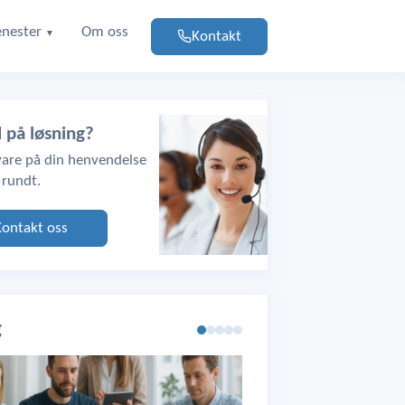
enester
Om oss
Kontakt
▼
d på løsning?
svare på din henvendelse
 rundt.
Kontakt oss
g