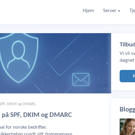
Hjem
Server
Tj
▼
Tilbu
Vi vil 
døgnet
å SPF, DKIM og DMARC
Blog
ll på SPF, DKIM og DMARC
l for norske bedrifter.
å sikkerheten rundt sitt domenenavn.