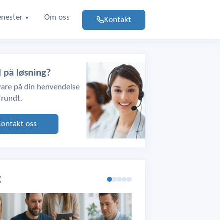
enester
Om oss
Kontakt
▼
d på løsning?
svare på din henvendelse
 rundt.
Kontakt oss
g