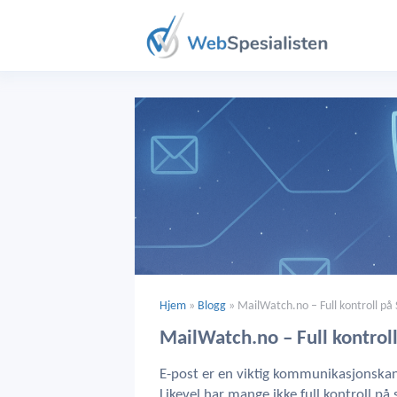
Hjem
»
Blogg
»
MailWatch.no – Full kontroll p
MailWatch.no – Full kontro
E-post er en viktig kommunikasjonskana
Likevel har mange ikke full kontroll p