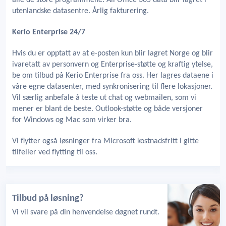
alle de store programmene. All Office 365 data blir lagret i
utenlandske datasentre. Årlig fakturering.
Kerio Enterprise 24/7
Hvis du er opptatt av at e-posten kun blir lagret Norge og blir
ivaretatt av personvern og Enterprise-støtte og kraftig ytelse,
be om tilbud på Kerio Enterprise fra oss. Her lagres dataene i
våre egne datasenter, med synkronisering til flere lokasjoner.
Vil særlig anbefale å teste ut chat og webmailen, som vi
mener er blant de beste. Outlook-støtte og både versjoner
for Windows og Mac som virker bra.
Vi flytter også løsninger fra Microsoft kostnadsfritt i gitte
tilfeller ved flytting til oss.
Tilbud på løsning?
Vi vil svare på din henvendelse døgnet rundt.