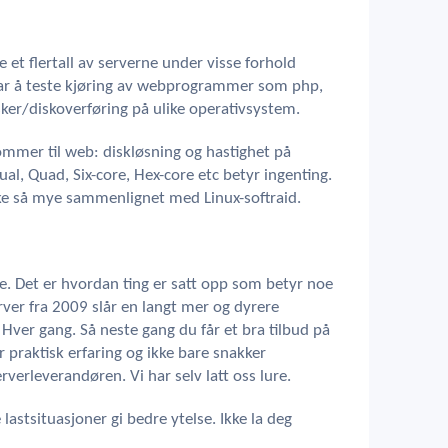
e et flertall av serverne under visse forhold
var å teste kjøring av webprogrammer som php,
sker/diskoverføring på ulike operativsystem.
ommer til web: diskløsning og hastighet på
al, Quad, Six-core, Hex-core etc betyr ingenting.
kke så mye sammenlignet med Linux-softraid.
. Det er hvordan ting er satt opp som betyr noe
ver fra 2009 slår en langt mer og dyrere
Hver gang. Så neste gang du får et bra tilbud på
r praktisk erfaring og ikke bare snakker
rverleverandøren. Vi har selv latt oss lure.
 lastsituasjoner gi bedre ytelse. Ikke la deg