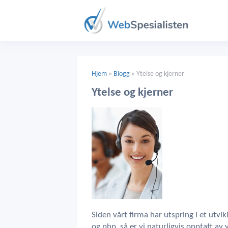
Hjem
»
Blogg
»
Ytelse og kjerner
Ytelse og kjerner
Siden vårt firma har utspring i et utvi
og php, så er vi naturligvis opptatt av 