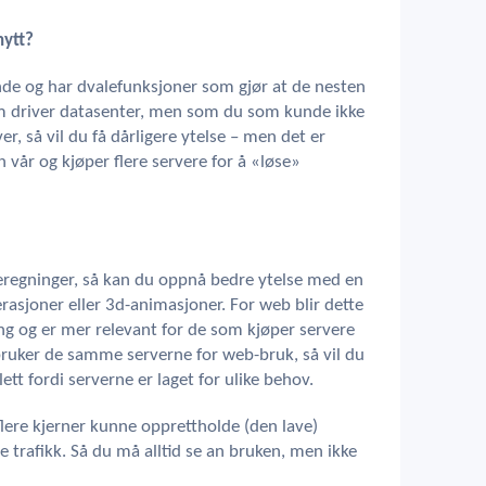
nytt?
de og har dvalefunksjoner som gjør at de nesten
som driver datasenter, men som du som kunde ikke
, så vil du få dårligere ytelse – men det er
n vår og kjøper flere servere for å «løse»
eregninger, så kan du oppnå bedre ytelse med en
rasjoner eller 3d-animasjoner. For web blir dette
ng og er mer relevant for de som kjøper servere
 bruker de samme serverne for web-bruk, så vil du
slett fordi serverne er laget for ulike behov.
lere kjerner kunne opprettholde (den lave)
 trafikk. Så du må alltid se an bruken, men ikke