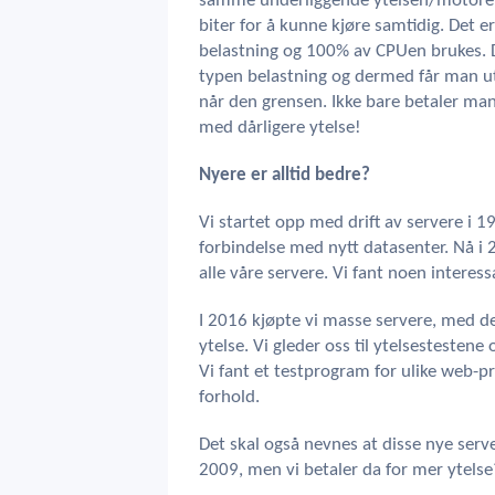
samme underliggende ytelsen/motoren, 
biter for å kunne kjøre samtidig. Det er
belastning og 100% av CPUen brukes. 
typen belastning og dermed får man u
når den grensen. Ikke bare betaler man
med dårligere ytelse!
Nyere er alltid bedre?
Vi startet opp med drift av servere i 19
forbindelse med nytt datasenter. Nå i 2
alle våre servere. Vi fant noen interess
I 2016 kjøpte vi masse servere, med de
ytelse. Vi gleder oss til ytelsestestene 
Vi fant et testprogram for ulike web-p
forhold.
Det skal også nevnes at disse nye serv
2009, men vi betaler da for mer ytelse