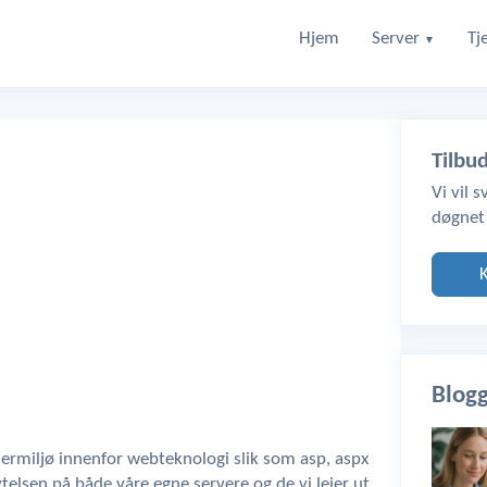
Hjem
Server
Tj
▼
Tilbu
Vi vil 
døgnet
Blog
klermiljø innenfor webteknologi slik som asp, aspx
ytelsen på både våre egne servere og de vi leier ut