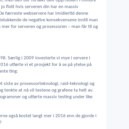
men den blir forsøkt delt opp/isolert i mindre
 jo flott hvis serveren din har en massiv
De færreste webservere har imidlertid denne
telukkende de negative konsekvensene inntil man
 mer for serveren og prosessoren – man får til og
98. Særlig i 2009 investerte vi mye i servere i
016 utførte vi et prosjekt for å se på ytelse på
ante ting:
t siste av prosessorteknologi, raid-teknologi og
og tenkte at nå vil testene og grafene ta helt av.
rogrammer og utførte massiv testing under like
erne også kostet langt mer i 2016 enn de gjorde i
?