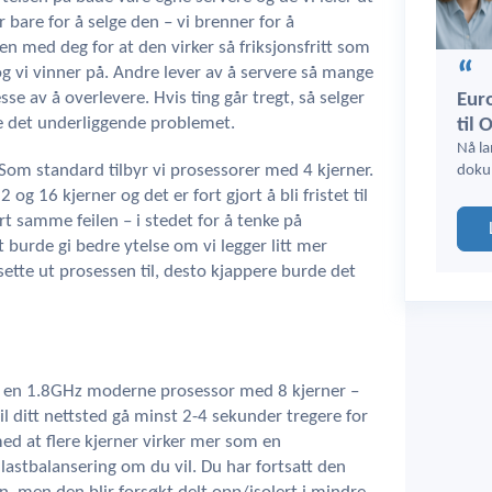
er bare for å selge den – vi brenner for å
n med deg for at den virker så friksjonsfritt som
g vi vinner på. Andre lever av å servere så mange
se av å overlevere. Hvis ting går tregt, så selger
Euro
øse det underliggende problemet.
til 
Nå la
. Som standard tilbyr vi prosessorer med 4 kjerner.
doku
og 16 kjerner og det er fort gjort å bli fristet til
rt samme feilen – i stedet for å tenke på
t burde gi bedre ytelse om vi legger litt mer
 sette ut prosessen til, desto kjappere burde det
rer en 1.8GHz moderne prosessor med 8 kjerner –
l ditt nettsted gå minst 2-4 sekunder tregere for
 med at flere kjerner virker mer som en
r lastbalansering om du vil. Du har fortsatt den