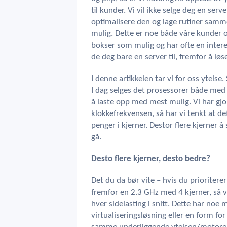
til kunder. Vi vil ikke selge deg en serv
optimalisere den og lage rutiner samme
mulig. Dette er noe både våre kunder o
bokser som mulig og har ofte en interes
de deg bare en server til, fremfor å l
I denne artikkelen tar vi for oss ytelse
I dag selges det prosessorer både med 2 
å laste opp med mest mulig. Vi har gjo
klokkefrekvensen, så har vi tenkt at de
penger i kjerner. Destor flere kjerner å
gå.
Desto flere kjerner, desto bedre?
Det du da bør vite – hvis du priorite
fremfor en 2.3 GHz med 4 kjerner, så vi
hver sidelasting i snitt. Dette har noe
virtualiseringsløsning eller en form fo