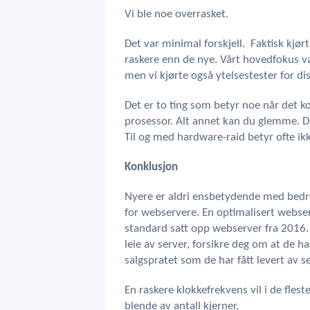
Vi ble noe overrasket.
Det var minimal forskjell. Faktisk kjørt
raskere enn de nye. Vårt hovedfokus 
men vi kjørte også ytelsestester for di
Det er to ting som betyr noe når det k
prosessor. Alt annet kan du glemme. Du
Til og med hardware-raid betyr ofte i
Konklusjon
Nyere er aldri ensbetydende med bedre
for webservere. En optimalisert webser
standard satt opp webserver fra 2016. 
leie av server, forsikre deg om at de ha
salgspratet som de har fått levert av se
En raskere klokkefrekvens vil i de fleste
blende av antall kjerner.