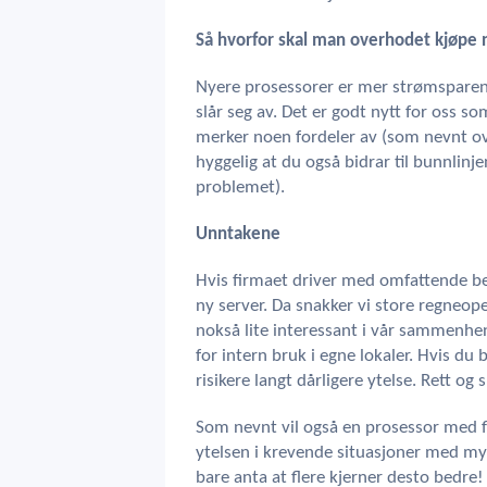
Så hvorfor skal man overhodet kjøpe 
Nyere prosessorer er mer strømsparen
slår seg av. Det er godt nytt for oss 
merker noen fordeler av (som nevnt over
hyggelig at du også bidrar til bunnlinje
problemet).
Unntakene
Hvis firmaet driver med omfattende b
ny server. Da snakker vi store regneope
nokså lite interessant i vår sammenhe
for intern bruk i egne lokaler. Hvis du
risikere langt dårligere ytelse. Rett og 
Som nevnt vil også en prosessor med f
ytelsen i krevende situasjoner med mye
bare anta at flere kjerner desto bedre!