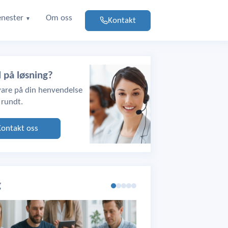
enester
Om oss
Kontakt
▼
d på løsning?
svare på din henvendelse
 rundt.
Kontakt oss
g