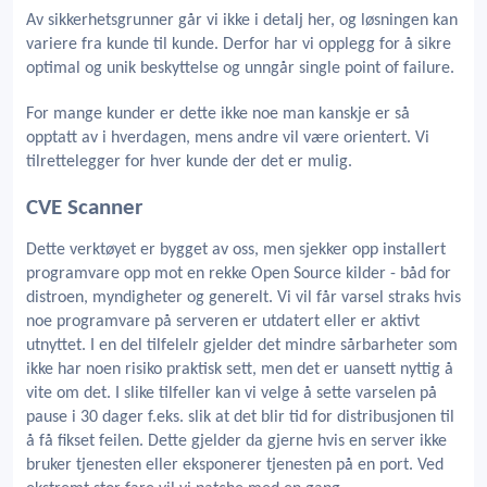
Av sikkerhetsgrunner går vi ikke i detalj her, og løsningen kan
variere fra kunde til kunde. Derfor har vi opplegg for å sikre
optimal og unik beskyttelse og unngår single point of failure.
For mange kunder er dette ikke noe man kanskje er så
opptatt av i hverdagen, mens andre vil være orientert. Vi
tilrettelegger for hver kunde der det er mulig.
CVE Scanner
Dette verktøyet er bygget av oss, men sjekker opp installert
programvare opp mot en rekke Open Source kilder - båd for
distroen, myndigheter og generelt. Vi vil får varsel straks hvis
noe programvare på serveren er utdatert eller er aktivt
utnyttet. I en del tilfelelr gjelder det mindre sårbarheter som
ikke har noen risiko praktisk sett, men det er uansett nyttig å
vite om det. I slike tilfeller kan vi velge å sette varselen på
pause i 30 dager f.eks. slik at det blir tid for distribusjonen til
å få fikset feilen. Dette gjelder da gjerne hvis en server ikke
bruker tjenesten eller eksponerer tjenesten på en port. Ved