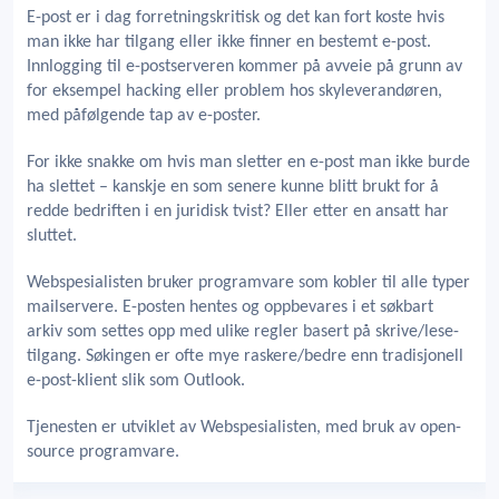
E-post er i dag forretningskritisk og det kan fort koste hvis
man ikke har tilgang eller ikke finner en bestemt e-post.
Innlogging til e-postserveren kommer på avveie på grunn av
for eksempel hacking eller problem hos skyleverandøren,
med påfølgende tap av e-poster.
For ikke snakke om hvis man sletter en e-post man ikke burde
ha slettet – kanskje en som senere kunne blitt brukt for å
redde bedriften i en juridisk tvist? Eller etter en ansatt har
sluttet.
Webspesialisten bruker programvare som kobler til alle typer
mailservere. E-posten hentes og oppbevares i et søkbart
arkiv som settes opp med ulike regler basert på skrive/lese-
tilgang. Søkingen er ofte mye raskere/bedre enn tradisjonell
e-post-klient slik som Outlook.
Tjenesten er utviklet av Webspesialisten, med bruk av open-
source programvare.