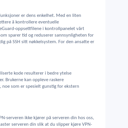
nksjoner er dens enkelhet. Med en liten
ettere å kontrollere eventuelle
ireGuard-oppsettfilene i kontrollpanelet vårt
om sparer tid og reduserer sannsynligheten for
ldig på SSH sitt nøkkelsystem. For den ansatte er
iserte kode resulterer i bedre ytelse
. Brukerne kan oppleve raskere
y, noe som er spesielt gunstig for ekstern
VPN-serveren ikke kjører på serveren din hos oss,
laster serveren din slik at du slipper kjøre VPN-