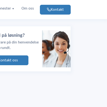
enester
Om oss
Kontakt
▼
d på løsning?
svare på din henvendelse
 rundt.
Kontakt oss