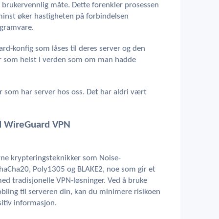
g brukervennlig måte. Dette forenkler prosessen
 minst øker hastigheten på forbindelsen
ogramvare.
ard-konfig som låses til deres server og den
hvor som helst i verden som om man hadde
er som har server hos oss. Det har aldri vært
ed WireGuard VPN
ne krypteringsteknikker som Noise-
haCha20, Poly1305 og BLAKE2, noe som gir et
d tradisjonelle VPN-løsninger. Ved å bruke
obling til serveren din, kan du minimere risikoen
sitiv informasjon.