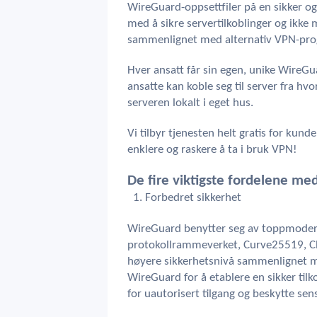
WireGuard-oppsettfiler på en sikker o
med å sikre servertilkoblinger og ikke
sammenlignet med alternativ VPN-pr
Hver ansatt får sin egen, unike WireGu
ansatte kan koble seg til server fra 
serveren lokalt i eget hus.
Vi tilbyr tjenesten helt gratis for kund
enklere og raskere å ta i bruk VPN!
De fire viktigste fordelene m
Forbedret sikkerhet
WireGuard benytter seg av toppmoder
protokollrammeverket, Curve25519, C
høyere sikkerhetsnivå sammenlignet me
WireGuard for å etablere en sikker tilk
for uautorisert tilgang og beskytte sen