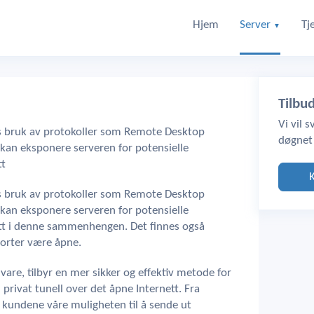
Hjem
Server
Tj
▼
Tilbu
Vi vil 
vis bruk av protokoller som Remote Desktop
døgnet
 kan eksponere serveren for potensielle
tt
vis bruk av protokoller som Remote Desktop
kan eksponere serveren for potensielle
satt i denne sammenhengen. Det finnes også
orter være åpne.
are, tilbyr en mer sikker og effektiv metode for
 privat tunell over det åpne Internett. Fra
vi kundene våre muligheten til å sende ut