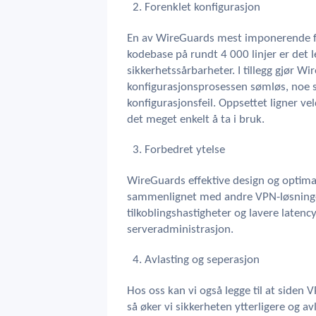
Forenklet konfigurasjon
En av WireGuards mest imponerende fu
kodebase på rundt 4 000 linjer er det l
sikkerhetssårbarheter. I tillegg gjør W
konfigurasjonsprosessen sømløs, noe s
konfigurasjonsfeil. Oppsettet ligner ve
det meget enkelt å ta i bruk.
Forbedret ytelse
WireGuards effektive design og optimal
sammenlignet med andre VPN-løsninger
tilkoblingshastigheter og lavere latenc
serveradministrasjon.
Avlasting og seperasjon
Hos oss kan vi også legge til at siden 
så øker vi sikkerheten ytterligere og av