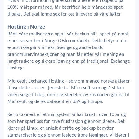
Hvis vi mot formodning ikke klarer å levere en oppetid på
100% målt per måned, får bedriften hele månedsbeløpet
tilbake. Det skal lønne seg for oss å levere på våre løfter.
Hosting i Norge
Både våre mailservere og all vår backup blir lagret på norsk
e-postserver her i Norge (Oslo-området). Dette betyr at din
e-post ikke går via f.eks. Sverige og andre lands
brannmurer/inspeksjoner og man får etter vår mening en
langt raskere og sikrere løsning enn på tradisjonell Exchange
Hosting.
Microsoft Exchange Hosting – selv om mange norske aktører
tilbyr dette – er en tjeneste fra Microsoft som også vi kan
videreselge til deg, men størstedelen av kostnaden går da til
Microsoft og deres datasentre i USA og Europa.
Kerio Connect er et mailsystem vi har brukt i over 10 år og
som har spart oss for mye frustrasjon gjennom årene. Det
kjører på Linux, er enkelt å drifte og backup benytter
standardiserte og gjennomtestede åpne løsninger. Vi kjører i