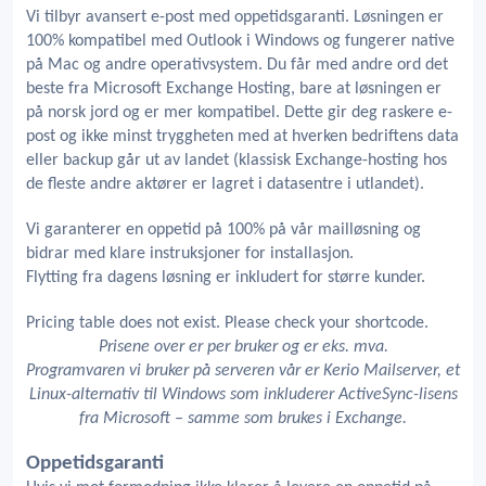
Vi tilbyr avansert e-post med oppetidsgaranti. Løsningen er
100% kompatibel med Outlook i Windows og fungerer native
på Mac og andre operativsystem. Du får med andre ord det
beste fra Microsoft Exchange Hosting, bare at løsningen er
på norsk jord og er mer kompatibel. Dette gir deg raskere e-
post og ikke minst tryggheten med at hverken bedriftens data
eller backup går ut av landet (klassisk Exchange-hosting hos
de fleste andre aktører er lagret i datasentre i utlandet).
Vi garanterer en oppetid på 100% på vår mailløsning og
bidrar med klare instruksjoner for installasjon.
Flytting fra dagens løsning er inkludert for større kunder.
Pricing table does not exist. Please check your shortcode.
Prisene over er per bruker og er eks. mva.
Programvaren vi bruker på serveren vår er Kerio Mailserver, et
Linux-alternativ til Windows som inkluderer ActiveSync-lisens
fra Microsoft – samme som brukes i Exchange.
Oppetidsgaranti