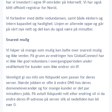
har vi investert i egne IP-områder på Internett. Vi har også
blitt offisiell registrar for Norid.
Vi forbedrer med dette redundansen, samt både ekstern og
intern kapasitet og hastighet. Linjen er allerede oppe og går
på vårt nye nett og det kan du også være på minutter.
Snarest mulig
Vi håper så mange som mulig kan bytte over snarest mulig
og ikke venter. På grunn av endringer hos GlobalConnect har
vi ikke like god redundans i overgangsperioden
under
vedlikehold
for kunder som ikke endrer sin IP.
Vennligst gi oss info om tidspunkt som passer for deres
server. Største jobben er ofte å endre DNS hos deres
domeneleverandør og for mange kunder er det par
minutters jobb. På avtalt tidspunkt rett etter endring vil vi da
endre deres IP-adresse på server slik at nedetiden kan bli
nær 0.