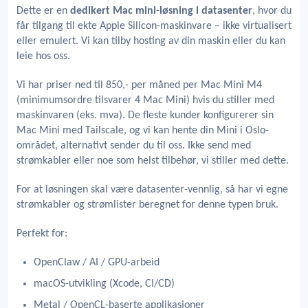
Dette er en
dedikert Mac mini-løsning i datasenter
, hvor du
får tilgang til ekte Apple Silicon-maskinvare – ikke virtualisert
eller emulert. Vi kan tilby hosting av din maskin eller du kan
leie hos oss.
Vi har priser ned til 850,- per måned per Mac Mini M4
(minimumsordre tilsvarer 4 Mac Mini) hvis du stiller med
maskinvaren (eks. mva). De fleste kunder konfigurerer sin
Mac Mini med Tailscale, og vi kan hente din Mini i Oslo-
området, alternativt sender du til oss. Ikke send med
strømkabler eller noe som helst tilbehør, vi stiller med dette.
For at løsningen skal være datasenter-vennlig, så har vi egne
strømkabler og strømlister beregnet for denne typen bruk.
Perfekt for:
OpenClaw / AI / GPU-arbeid
macOS-utvikling (Xcode, CI/CD)
Metal / OpenCL-baserte applikasjoner