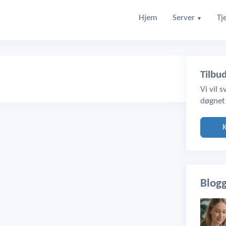
Hjem
Server
Tj
▼
Tilbu
Vi vil 
døgnet
Blog