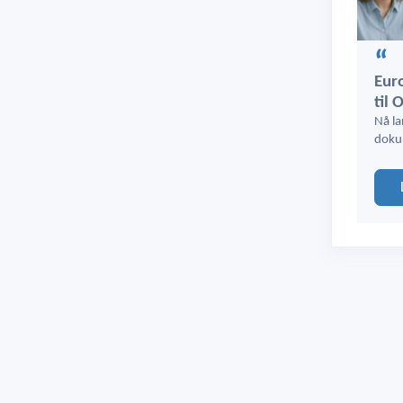
Euro
til 
Nå la
doku