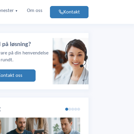
enester
Om oss
Kontakt
▼
d på løsning?
svare på din henvendelse
 rundt.
Kontakt oss
g