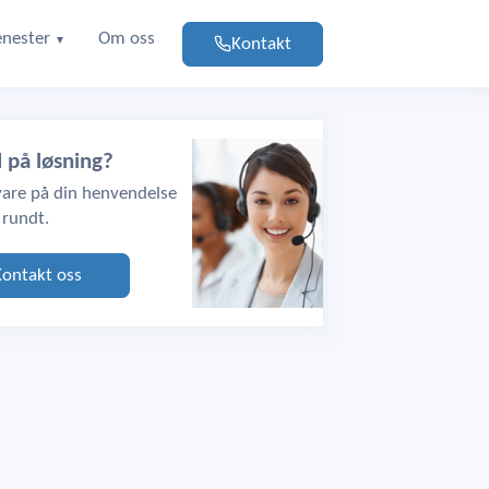
enester
Om oss
Kontakt
▼
d på løsning?
svare på din henvendelse
 rundt.
Kontakt oss