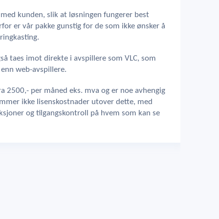
d med kunden, slik at løsningen fungerer best
erfor er vår pakke gunstig for de som ikke ønsker å
kringkasting.
å taes imot direkte i avspillere som VLC, som
 enn web-avspillere.
ra 2500,- per måned eks. mva og er noe avhengig
ommer ikke lisenskostnader utover dette, med
sjoner og tilgangskontroll på hvem som kan se