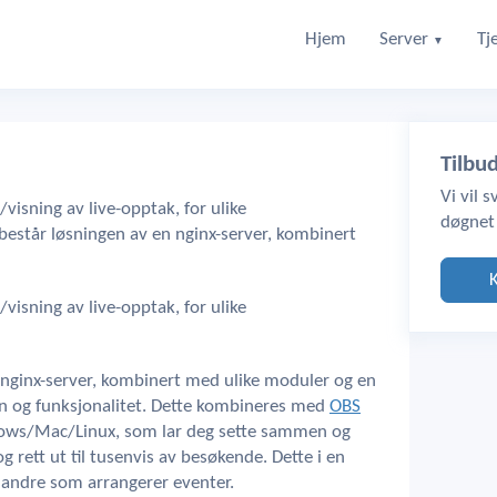
Hjem
Server
Tj
▼
Tilbu
Vi vil 
/visning av live-opptak, for ulike
døgnet
m består løsningen av en nginx-server, kombinert
/visning av live-opptak, for ulike
n nginx-server, kombinert med ulike moduler og en
ign og funksjonalitet. Dette kombineres med
OBS
dows/Mac/Linux, som lar deg sette sammen og
g rett ut til tusenvis av besøkende. Dette i en
g andre som arrangerer eventer.