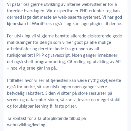
Vi påtar oss gjerne utvikling av interne websystemer for å
forenkle hverdagen. Vår ekspertise er PHP-orientert og kan
dermed lage det meste av web-baserte systemet. Vi har god
kjennskap til WordPress også – og kan lage plugins til denne.
For utvikling vil vi gjerne benytte allerede eksisterende gode
malløsninger for design som virker godt på alle mulige
arbeidsflater og deretter kode fra grunnen av all
funksjonalitet i PHP og Javascript. Noen ganger innebærer
det også shell-programmering, C# koding og utvikling av API
– noe vi gjerne går inn på.
I tilfeller hvor vi ser at tjenesten kan være nyttig skytjeneste
også for andre, så kan utviklingen noen ganger være
betydelig rabattert. Siden vi sitter på store ressurser på
server og datasenter-siden, så kan vi levere en meget stabil
og forutsigbar løsning til faste priser.
Ta kontakt for å få uforpliktende tilbud på
webutvikling/koding.