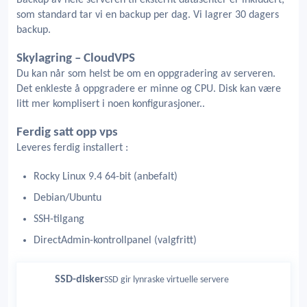
Backup av hele serveren til eksternt datasenter er inkludert,
som standard tar vi en backup per dag. Vi lagrer 30 dagers
backup.
Skylagring – CloudVPS
Du kan når som helst be om en oppgradering av serveren.
Det enkleste å oppgradere er minne og CPU. Disk kan være
litt mer komplisert i noen konfigurasjoner..
Ferdig satt opp vps
Leveres ferdig installert :
Rocky Linux 9.4 64-bit (anbefalt)
Debian/Ubuntu
SSH-tilgang
DirectAdmin-kontrollpanel (valgfritt)
SSD-disker
SSD gir lynraske virtuelle servere