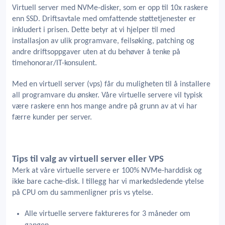
Virtuell server med NVMe-disker, som er opp til 10x raskere
enn SSD. Driftsavtale med omfattende støttetjenester er
inkludert i prisen. Dette betyr at vi hjelper til med
installasjon av ulik programvare, feilsøking, patching og
andre driftsoppgaver uten at du behøver å tenke på
timehonorar/IT-konsulent.
Med en virtuell server (vps) får du muligheten til å installere
all programvare du ønsker. Våre virtuelle servere vil typisk
være raskere enn hos mange andre på grunn av at vi har
færre kunder per server.
Tips til valg av virtuell server eller VPS
Merk at våre virtuelle servere er 100% NVMe-harddisk og
ikke bare cache-disk. I tillegg har vi markedsledende ytelse
på CPU om du sammenligner pris vs ytelse.
Alle virtuelle servere faktureres for 3 måneder om