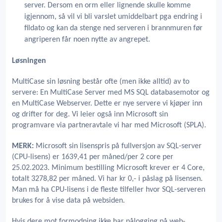
server. Dersom en orm eller lignende skulle komme
igjennom, så vil vi bli varslet umiddelbart pga endring i
fildato og kan da stenge ned serveren i brannmuren før
angriperen får noen nytte av angrepet.
Løsningen
MultiCase sin løsning består ofte (men ikke alltid) av to
servere: En MultiCase Server med MS SQL databasemotor og
en MultiCase Webserver. Dette er nye servere vi kjøper inn
og drifter for deg. Vi leier også inn Microsoft sin
programvare via partneravtale vi har med Microsoft (SPLA).
MERK:
Microsoft sin lisenspris på fullversjon av SQL-server
(CPU-lisens) er 1639,41 per måned/per 2 core per
25.02.2023. Minimum bestilling Microsoft krever er 4 Core,
totalt 3278,82 per måned. Vi har kr 0,- i påslag på lisensen.
Man må ha CPU-lisens i de fleste tilfeller hvor SQL-serveren
brukes for å vise data på websiden.
Hvis dere mot formodning ikke har pålogging på web-