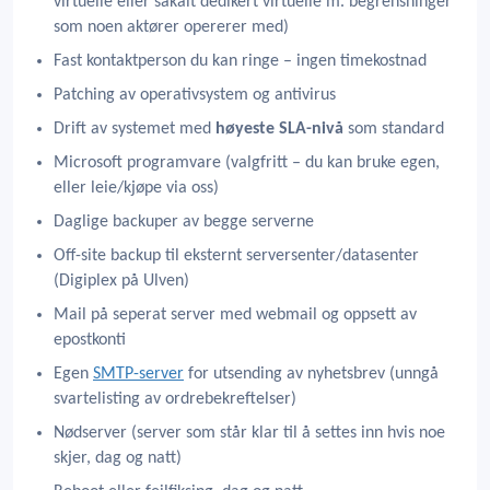
virtuelle eller såkalt dedikert virtuelle m. begrensninger
som noen aktører opererer med)
Fast kontaktperson du kan ringe – ingen timekostnad
Patching av operativsystem og antivirus
Drift av systemet med
høyeste SLA-nivå
som standard
Microsoft programvare (valgfritt – du kan bruke egen,
eller leie/kjøpe via oss)
Daglige backuper av begge serverne
Off-site backup til eksternt serversenter/datasenter
(Digiplex på Ulven)
Mail på seperat server med webmail og oppsett av
epostkonti
Egen
SMTP-server
for utsending av nyhetsbrev (unngå
svartelisting av ordrebekreftelser)
Nødserver (server som står klar til å settes inn hvis noe
skjer, dag og natt)