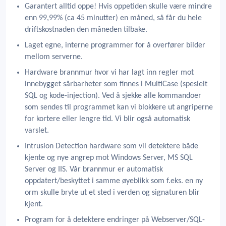
Garantert alltid oppe! Hvis oppetiden skulle være mindre
enn 99,99% (ca 45 minutter) en måned, så får du hele
driftskostnaden den måneden tilbake.
Laget egne, interne programmer for å overfører bilder
mellom serverne.
Hardware brannmur hvor vi har lagt inn regler mot
innebygget sårbarheter som finnes i MultiCase (spesielt
SQL og kode-injection). Ved å sjekke alle kommandoer
som sendes til programmet kan vi blokkere ut angriperne
for kortere eller lengre tid. Vi blir også automatisk
varslet.
Intrusion Detection hardware som vil detektere både
kjente og nye angrep mot Windows Server, MS SQL
Server og IIS. Vår brannmur er automatisk
oppdatert/beskyttet i samme øyeblikk som f.eks. en ny
orm skulle bryte ut et sted i verden og signaturen blir
kjent.
Program for å detektere endringer på Webserver/SQL-