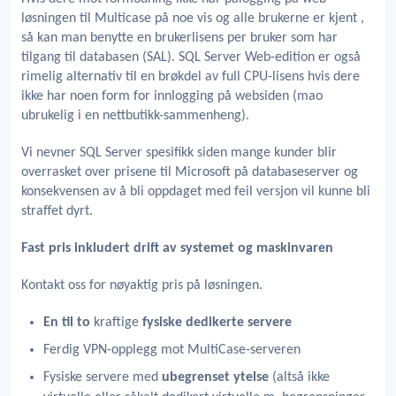
løsningen til Multicase på noe vis og alle brukerne er kjent ,
så kan man benytte en brukerlisens per bruker som har
tilgang til databasen (SAL). SQL Server Web-edition er også
rimelig alternativ til en brøkdel av full CPU-lisens hvis dere
ikke har noen form for innlogging på websiden (mao
ubrukelig i en nettbutikk-sammenheng).
Vi nevner SQL Server spesifikk siden mange kunder blir
overrasket over prisene til Microsoft på databaseserver og
konsekvensen av å bli oppdaget med feil versjon vil kunne bli
straffet dyrt.
Fast pris inkludert drift av systemet og maskinvaren
Kontakt oss for nøyaktig pris på løsningen.
En til to
kraftige
fysiske dedikerte servere
Ferdig VPN-opplegg mot MultiCase-serveren
Fysiske servere med
ubegrenset ytelse
(altså ikke