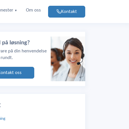
enester
Om oss
Kontakt
▼
d på løsning?
svare på din henvendelse
 rundt.
Kontakt oss
g
ing