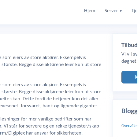
Hjem
Server
Tj
▼
Tilbu
Vi vil 
 som eiers av store aktører. Eksempelvis
døgnet
 største. Begge disse aktørene leier kun ut store
 som eiers av store aktører. Eksempelvis
 største. Begge disse aktørene leier kun ut store
nkelte skap. Dette fordi de betjener kun det aller
evesenet, forsvaret, bank og lignende giganter.
Blog
 løsninger for mer vanlige bedrifter som har
p. Vi står for servere og en rekke tjenester/skap
Overvåkn
rm/Digiplex har ansvar for sikkerheten,